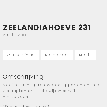
ZEELANDIAHOEVE
231
Amstelveen
Omschrijving
Kenmerken
Media
Omschrijving
Mooi en ruim gerenoveerd appartement met
2 slaapkamers in de wijk Westwijk in
Amstelveen.
*English down below*