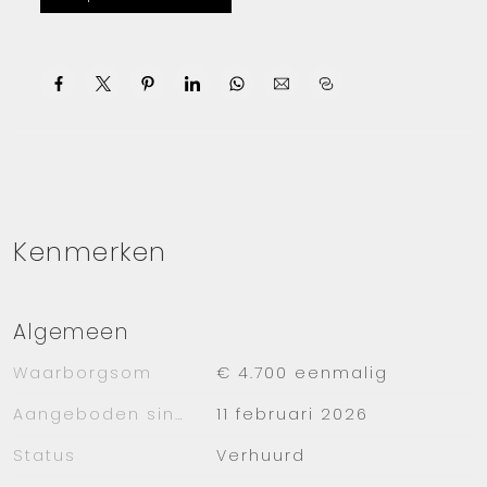
voorzien van een magnetron, oven,
vaatwasser, vriezer en koelkast. Vanaf de
woonkamer toegang tot het balkon op het
zuiden, waardoor de woonkamer zeer licht is.
Het balkon is ruim en kijkt uit op water en
groen.
Er zijn 2 ruime slaapkamers. Deze is volledig
voorzien van een grote kledingkast met
Kenmerken
handige schuifdeuren. In de slaapkamer staat
een tweepersoonsbed. Beddengoed is
allemaal aanwezig. De tweede slaapkamer
Algemeen
wordt als kantoor gebruikt.
Waarborgsom
€ 4.700 eenmalig
De badkamer is netjes onderhouden en ziet
er goed uit. De badkamer heeft een douche
Aangeboden sinds
11 februari 2026
en wastafel. Er is een separaat toilet.
Status
Verhuurd
Op de hal is een provisieruimte inclusief