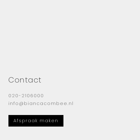
Contact
020-2106000
info@biancacombee.nl
Afspraak maken