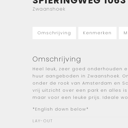
SPIERINGWEG
1063
Zwaanshoek
Omschrijving
Kenmerken
M
Omschrijving
Heel leuk, zeer goed onderhouden 
huur aangeboden in Zwaanshoek. Om
onder de rook van Amsterdam en Schi
vrij uitzicht over een park en alles i
maar voor een leuke prijs. Ideale w
*English down below*
LAY-OUT