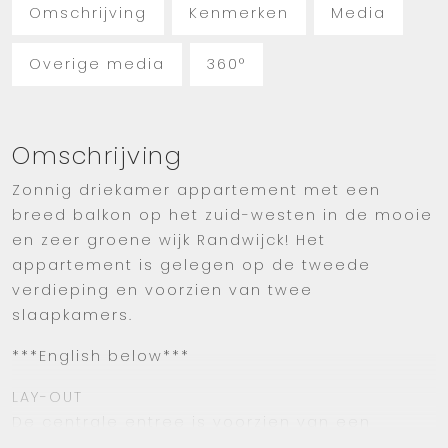
Omschrijving
Kenmerken
Media
Overige media
360°
Omschrijving
Zonnig driekamer appartement met een
breed balkon op het zuid-westen in de mooie
en zeer groene wijk Randwijck! Het
appartement is gelegen op de tweede
verdieping en voorzien van twee
slaapkamers.
***English below***
LAY-OUT
De centrale entree is voorzien van een
intercom en brievenbus. Er zijn een trap en lift