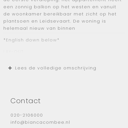
een zonnig balkon op het westen en vanuit
de woonkamer bereikbaar met zicht op het
plantsoen en Leidsevaart. De woning is
helemaal nieuw van binnen
*English down below*
LAY-OUT
Je komt binnen via de hal. De hal is voorzien
Lees de volledige omschrijving
van intercominstallatie en een elektrische
deuropener.
De lichte woonkamer is voorzien van een
nette parketvloer. Het balkon ligt op het
Contact
westen en is te bereiken via de woonkamer.
De lichte open keuken is voorzien van
020-2106000
inbouwapparatuur.
info@biancacombee.nl