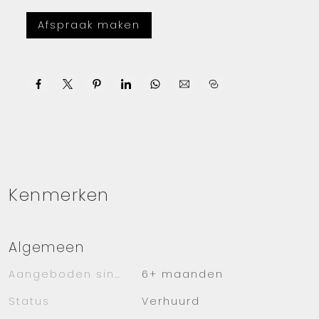
Er zijn twee ruime slaapkamers aanwezig aan
de andere kant van het appartement.
Afspraak maken
De badkamer heeft een inloopdouche en een
wastafelmeubel.
Er is een separaat toilet met fontein in de hal.
Op de hal is nog een aparte kleine berging,
hier kan ook de wasmachine/droger
aangesloten worden.
Er is een box aanwezig op de begane grond.
Kenmerken
EXTRA
Op loop/fietsafstand van Haarlem Centrum,
Algemeen
Haarlemmerhout, winkels, openbaar vervoer
Aangeboden sinds
6+ maanden
(Tempeliersstraat met o.a. buslijnen 346, 356,
340 en 80), strand en duinen, tevens nabij
Status
Verhuurd
diverse basis- en middelbare scholen,