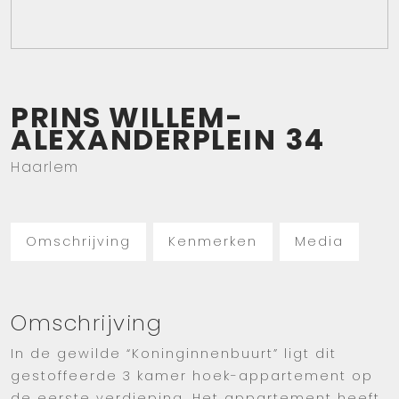
PRINS WILLEM-
ALEXANDERPLEIN
34
Haarlem
Omschrijving
Kenmerken
Media
Omschrijving
In de gewilde “Koninginnenbuurt” ligt dit
gestoffeerde 3 kamer hoek-appartement op
de eerste verdieping. Het appartement heeft