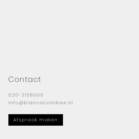
Contact
020-2106000
info@biancacombee.nl
Afspraak maken