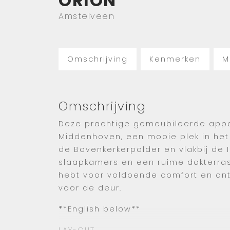
ORION
Amstelveen
Omschrijving
Kenmerken
M
Omschrijving
Deze prachtige gemeubileerde appar
Middenhoven, een mooie plek in he
de Bovenkerkerpolder en vlakbij de 
slaapkamers en een ruime dakterras
hebt voor voldoende comfort en ont
voor de deur.
**English below**
LAY-OUT