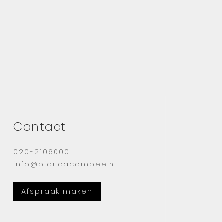
Contact
020-2106000
info@biancacombee.nl
Afspraak maken