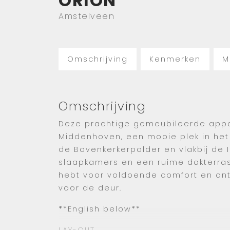
ORION
Amstelveen
Omschrijving
Kenmerken
M
Omschrijving
Deze prachtige gemeubileerde appar
Middenhoven, een mooie plek in he
de Bovenkerkerpolder en vlakbij de 
slaapkamers en een ruime dakterras
hebt voor voldoende comfort en ont
voor de deur.
**English below**
LAY-OUT