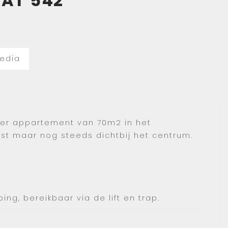
AAT
542
edia
amer appartement van 70m2 in het
st maar nog steeds dichtbij het centrum.
ng, bereikbaar via de lift en trap.