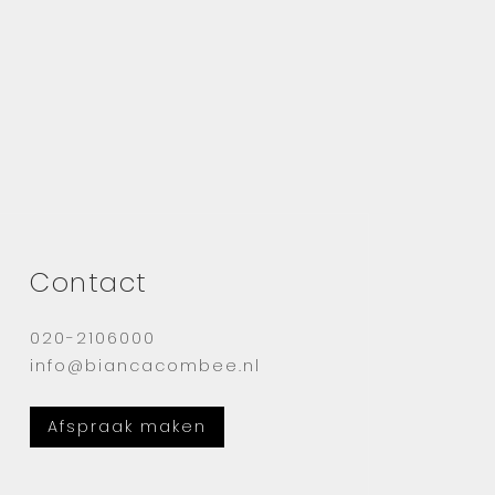
Contact
020-2106000
info@biancacombee.nl
Afspraak maken