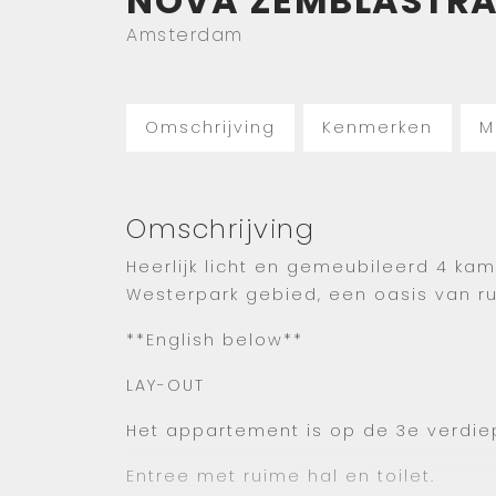
NOVA ZEMBLASTR
Amsterdam
Omschrijving
Kenmerken
M
Omschrijving
Heerlijk licht en gemeubileerd 4 k
Westerpark gebied, een oasis van ru
**English below**
LAY-OUT
Het appartement is op de 3e verdiepi
Entree met ruime hal en toilet.