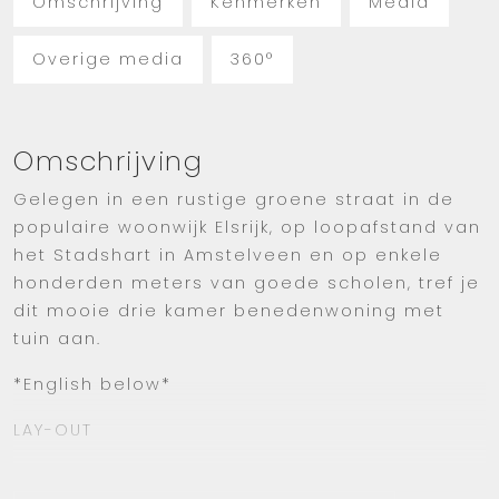
Omschrijving
Kenmerken
Media
Overige media
360°
Omschrijving
Gelegen in een rustige groene straat in de
populaire woonwijk Elsrijk, op loopafstand van
het Stadshart in Amstelveen en op enkele
honderden meters van goede scholen, tref je
dit mooie drie kamer benedenwoning met
tuin aan.
*English below*
LAY-OUT
De woning is op een hoek gelegen met fijne