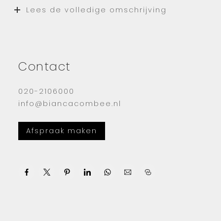
voortuin met heg rondom voor privacy en
Lees de volledige omschrijving
achtertuin met schuur. De woning is niet
direct aan de weg gelegen waardoor er een
vrijer uitzicht is, veiliger voor kinderen en
meer privacy geeft.
Contact
Via de centrale ingang kom je binnen bij de
woning op de begane grond.
020-2106000
info@biancacombee.nl
Bij binnenkomst kom je binnen in de hal
waarin het toilet met fontein en een aparte
ruimte met wasmachine aansluiting te vinden
Afspraak maken
zijn.
De lichte woonkamer bevindt zich aan de
voorzijde en beschikt over grote ramen.
De open keuken is voorzien van een
vaatwasser, afzuigkap, 5-pits gasfornuis,
oven-magnetron combinatie en koelkast met