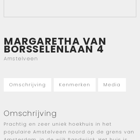
MARGARETHA VAN
BORSSELENLAAN
4
Amstelveen
Omschrijving
Kenmerken
Media
Omschrijving
Prachtig en zeer uniek hoekhuis in het
populaire Amstelveen noord op de grens van
Amsterdam, in de wijk Randwijck. Het huis is