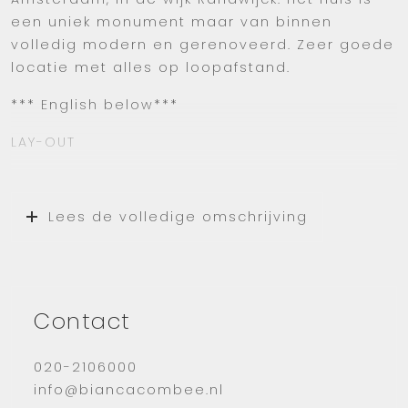
een uniek monument maar van binnen
volledig modern en gerenoveerd. Zeer goede
locatie met alles op loopafstand.
*** English below***
LAY-OUT
Via de voortuin kom je bij de voordeur. Als je
binnenkomst kom je via het tochtportaal in de
Lees de volledige omschrijving
zeer ruime en lichte woonkamer. De ruimte en
het lichtinval valt je direct op. Een heerlijke
zithoek met twee banken en tv. Een goede
eethoek en voldoende kastruimte.
Contact
De semi-open keuken is voorzien van goed
apparatuur. Een grote koelkast, vriezer, oven,
020-2106000
magnetron, gasfornuis, afzuigkap en
info@biancacombee.nl
vaatwasser zijn aanwezig. Een zeer ruime