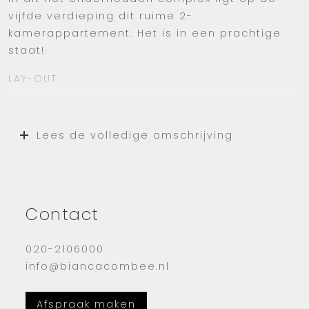
vijfde verdieping dit ruime 2-
kamerappartement. Het is in een prachtige
staat!
LAY-OUT
Bij binnenkomst biedt de hal toegang tot alle
vertrekken. De moderne open keuken is
Lees de volledige omschrijving
voorzien van gasfornuis, afzuigkap, koelkast,
vaatwasser en combi-oven.
Vanuit de gezellige woonkamer is er toegang
tot het ruime balkon. Deze woning is voorzien
Contact
van 1 slaapkamer. De slaapkamer is uitgerust
met een tweepersoonsbed en een
020-2106000
kledingkast. De badkamer heeft een
info@biancacombee.nl
inloopdouche en wastafel. Vanuit de gang
zijn het separate toilet en de wasruimte
Afspraak maken
toegankelijk.