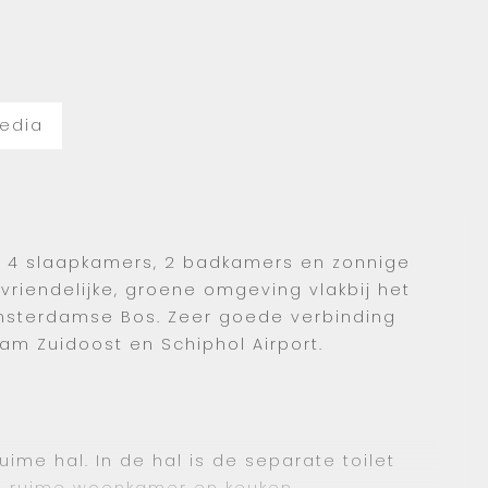
edia
st 4 slaapkamers, 2 badkamers en zonnige
dvriendelijke, groene omgeving vlakbij het
msterdamse Bos. Zeer goede verbinding
m Zuidoost en Schiphol Airport.
uime hal. In de hal is de separate toilet
de ruime woonkamer en keuken.