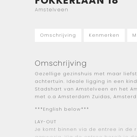
FOKKERLAAN
18
Amstelveen
Omschrijving
Kenmerken
M
Omschrijving
Gezellige gezinshuis met maar lief
achtertuin. Ideale ligging in een kin
Stadshart van Amstelveen en het A
met o.a Amsterdam Zuidas, Amsterda
***English below***
LAY-OUT
Je komt binnen via de entree in de r
aanwezig. Via de entree bereik je 