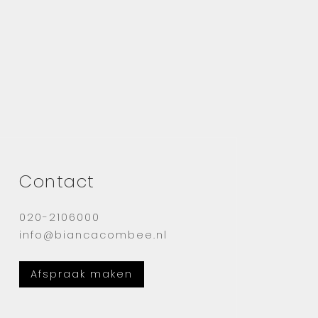
Contact
020-2106000
info@biancacombee.nl
Afspraak maken