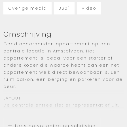
Overige media
360°
Video
Omschrijving
Goed onderhouden appartement op een
centrale locatie in Amstelveen. Het
appartement is ideaal voor een starter of
andere koper die waarde hecht aan een net
appartement welk direct bewoonbaar is. Een
ruim balkon, een berging en parkeren voor de
deur.
LAYOUT
De centrale entree ziet er representatief uit,
voorzien van een intercom en heeft een lift
en trap naar het appartement. Het
Lees de volledige omschrijving
appartement is te bereiken via een portaal.