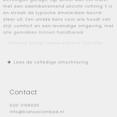
met een adembenemend uitzicht richting ’t IJ
en straalt de typische Amsterdam Noord-
sfeer uit. Een unieke kans voor wie houdt van
stijl, comfort en een levendige omgeving, met
alle gemakken binnen handbereik.
– Volledig design gemeubileerd: Stijlvolle,
hoogwaardige inrichting met oog voor detail
– Eigen parkeerplaats: Inclusief in de
Lees de volledige omschrijving
beveiligde parkeergarage
– Aan het water: Uniek uitzicht op ’t IJ
– Amsterdam Noord-sfeer: Met een graffiti-
muur
– Luxe en comfort: Moderne afwerking,
Contact
vloerverwarming/koeling en schoonmaak
inbegrepen
020-2106000
– Geschikt voor alleenstaanden of stellen
info@biancacombee.nl
– Geen huisdieren, geen studeren, geen