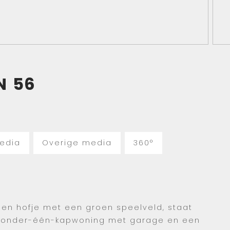
N
56
edia
Overige media
360°
 een hofje met een groen speelveld, staat
-onder-één-kapwoning met garage en een