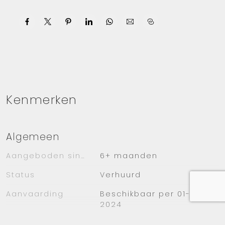
Surface approx. 7 x 5,5 m
The building is easy to reach by car by
freeway A9 and A10. Different buses stop
within walking distance.
Kenmerken
Algemeen
Aangeboden sinds
6+ maanden
Status
Verhuurd
Aanvaarding
Beschikbaar per 01-03-
2024
Soort bouw
Bestaande bouw